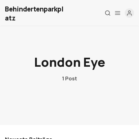
Behindertenparkpl
atz
Home
Über mich
London Eye
Meine Firma
1 Post
London Barrierefrei
Kontakt
Sign up