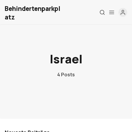
Behindertenparkpl
atz
Home
Israel
Über mich
Meine Firma
4 Posts
London Barrierefrei
Kontakt
Sign up