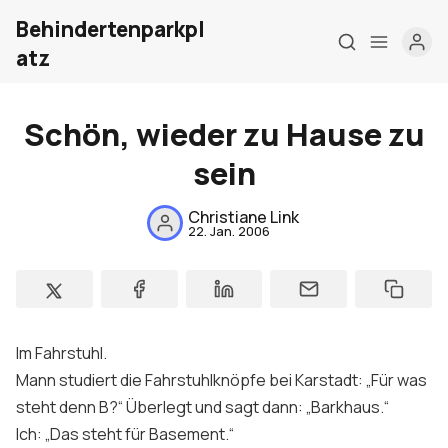
Behindertenparkpl
atz
Schön, wieder zu Hause zu
Home
sein
Über mich
Christiane Link
22. Jan. 2006
Meine Firma
London Barrierefrei
Kontakt
Im Fahrstuhl.
Sign up
Mann studiert die Fahrstuhlknöpfe bei Karstadt: „Für was
steht denn B?“ Überlegt und sagt dann: „Barkhaus.“
Ich: „Das steht für
Basement
.“