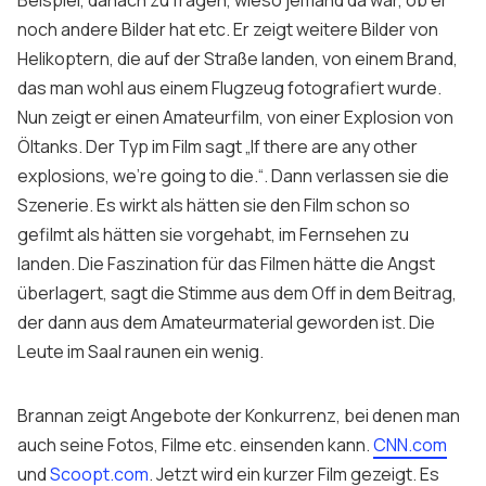
Beispiel, danach zu fragen, wieso jemand da war, ob er
noch andere Bilder hat etc. Er zeigt weitere Bilder von
Helikoptern, die auf der Straße landen, von einem Brand,
das man wohl aus einem Flugzeug fotografiert wurde.
Nun zeigt er einen Amateurfilm, von einer Explosion von
Öltanks. Der Typ im Film sagt
„If there are any other
explosions, we’re going to die.“
. Dann verlassen sie die
Szenerie. Es wirkt als hätten sie den Film schon so
gefilmt als hätten sie vorgehabt, im Fernsehen zu
landen. Die Faszination für das Filmen hätte die Angst
überlagert, sagt die Stimme aus dem Off in dem Beitrag,
der dann aus dem Amateurmaterial geworden ist. Die
Leute im Saal raunen ein wenig.
Brannan zeigt Angebote der Konkurrenz, bei denen man
auch seine Fotos, Filme etc. einsenden kann.
CNN.com
und
Scoopt.com
. Jetzt wird ein kurzer Film gezeigt. Es