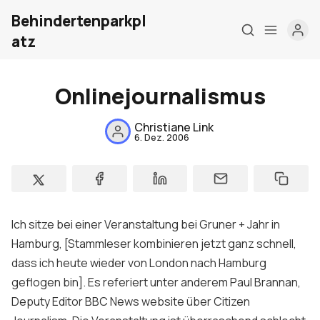
Behindertenparkpl
atz
Onlinejournalismus
Christiane Link
6. Dez. 2006
Home
Über mich
Meine Firma
Ich sitze bei einer Veranstaltung bei Gruner + Jahr in
London Barrierefrei
Hamburg, [Stammleser kombinieren jetzt ganz schnell,
dass ich heute wieder von London nach Hamburg
Kontakt
geflogen bin]. Es referiert unter anderem
Paul Brannan,
Deputy Editor BBC News website
über
Citizen
Sign up