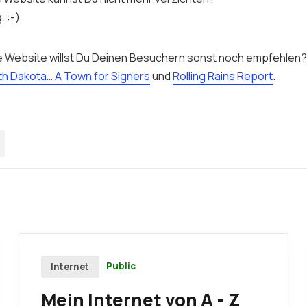
. :-)
e
Website
willst Du Deinen Besuchern sonst noch empfehlen?
th Dakota… A Town for Signers
und
Rolling Rains Report
.
Public
Internet
Mein Internet von A - Z