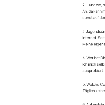
2. … und wo, 
Äh, da kann 
sonst auf de
3. Jugendsün
Internet-Sei
Meine eigen
4. Wer hat Di
Ich mich sel
ausprobiert. 
5. Welche
Co
Täglich keine
6. Auf welch