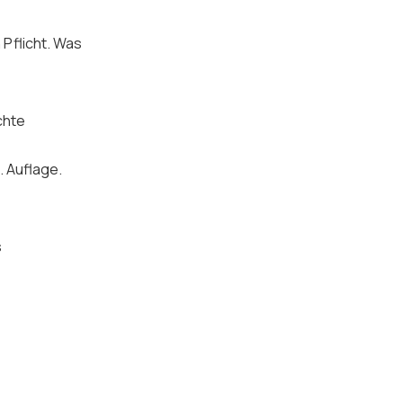
h Pflicht. Was
chte
. Auflage.
s