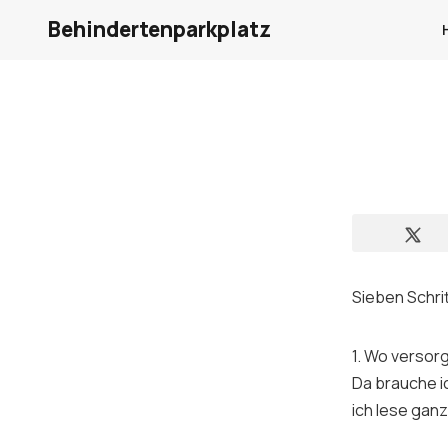
Behindertenparkplatz
Sieben Schri
1. Wo versor
Da brauche ic
ich lese gan