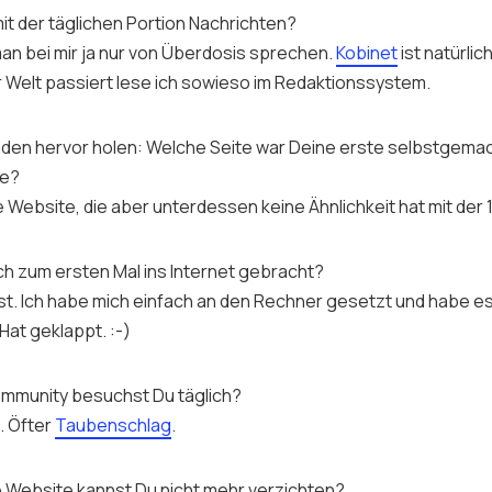
mit der täglichen Portion Nachrichten?
man bei mir ja nur von Überdosis sprechen.
Kobinet
ist natürlic
r Welt passiert lese ich sowieso im Redaktionssystem.
den hervor holen: Welche Seite war Deine erste selbstgema
te?
e
Website
, die aber unterdessen keine Ähnlichkeit hat mit der 1
ch zum ersten Mal ins Internet gebracht?
bst. Ich habe mich einfach an den Rechner gesetzt und habe e
Hat geklappt. :-)
mmunity
besuchst Du täglich?
. Öfter
Taubenschlag
.
e
Website
kannst Du nicht mehr verzichten?