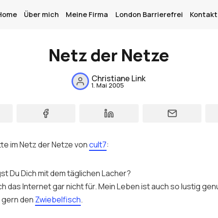
Home
Über mich
Meine Firma
London Barrierefrei
Kontakt
Netz der Netze
Home
Christiane Link
1. Mai 2005
Über mich
Meine Firma
London Barrierefrei
tte im Netz der Netze von
cult7
:
Kontakt
gst Du Dich mit dem täglichen Lacher?
Sign up
h das Internet gar nicht für. Mein Leben ist auch so lustig gen
z gern den
Zwiebelfisch
.