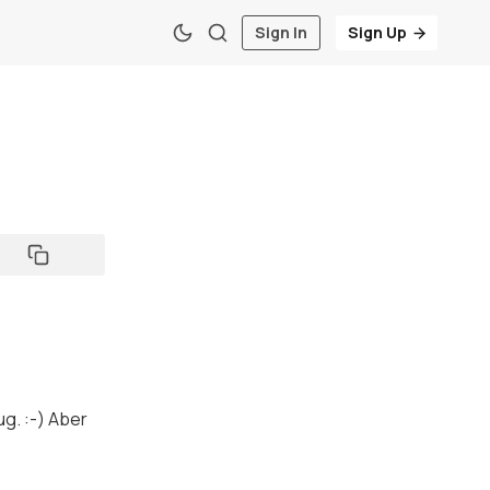
Sign In
Sign Up
ug. :-) Aber