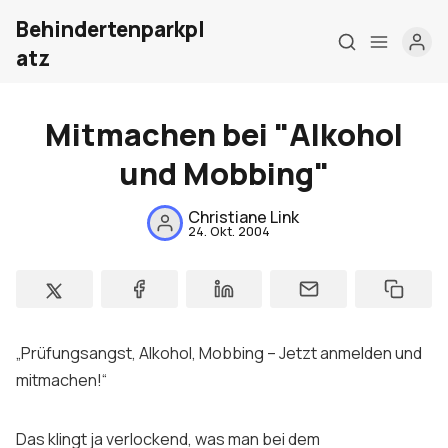
Behindertenparkpl
atz
Mitmachen bei "Alkohol
Home
und Mobbing"
Über mich
Christiane Link
24. Okt. 2004
Meine Firma
London Barrierefrei
Kontakt
„Prüfungsangst, Alkohol, Mobbing – Jetzt anmelden und
Sign up
mitmachen!“
Das klingt ja verlockend, was man bei dem