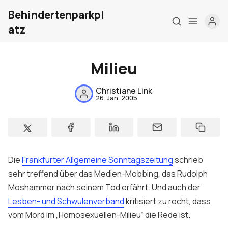
Behindertenparkpl
atz
Milieu
Home
Christiane Link
26. Jan. 2005
Über mich
Meine Firma
London Barrierefrei
Die
Frankfurter Allgemeine Sonntagszeitung
schrieb
Kontakt
sehr treffend über das Medien-Mobbing, das Rudolph
Moshammer nach seinem Tod erfährt. Und auch der
Sign up
Lesben- und Schwulenverband
kritisiert zu recht, dass
vom Mord im „Homosexuellen-Milieu“ die Rede ist.