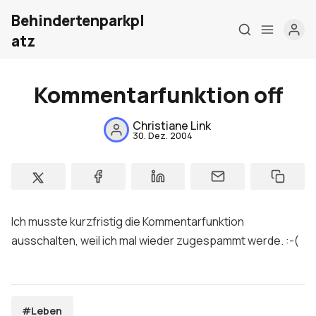
Behindertenparkpl
atz
Kommentarfunktion off
Home
Christiane Link
Über mich
30. Dez. 2004
Meine Firma
London Barrierefrei
Ich musste kurzfristig die Kommentarfunktion
Kontakt
ausschalten, weil ich mal wieder zugespammt werde. :-(
Sign up
#Leben