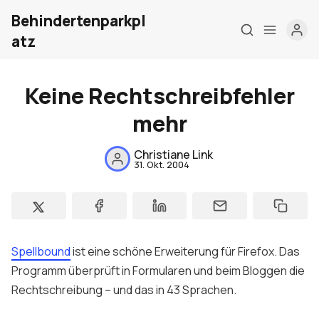
Behindertenparkpl
atz
Keine Rechtschreibfehler
Home
mehr
Über mich
Christiane Link
31. Okt. 2004
Meine Firma
London Barrierefrei
Kontakt
Spellbound
ist eine schöne Erweiterung für
Firefox
. Das
Sign up
Programm überprüft in Formularen und beim Bloggen die
Rechtschreibung – und das in 43 Sprachen.