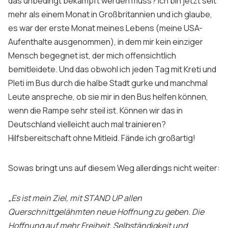
das unbedingt bekämpft werden muss? Ich bin jetzt seit
mehr als einem Monat in Großbritannien und ich glaube,
es war der erste Monat meines Lebens (meine USA-
Aufenthalte ausgenommen), in dem mir kein einziger
Mensch begegnet ist, der mich offensichtlich
bemitleidete. Und das obwohl ich jeden Tag mit Kreti und
Pleti im Bus durch die halbe Stadt gurke und manchmal
Leute anspreche, ob sie mir in den Bus helfen können,
wenn die Rampe sehr steil ist. Können wir das in
Deutschland vielleicht auch mal trainieren?
Hilfsbereitschaft ohne Mitleid. Fände ich großartig!
Sowas bringt uns auf diesem Weg allerdings nicht weiter:
„Es ist mein Ziel, mit STAND UP allen
Querschnittgelähmten neue Hoffnung zu geben. Die
Hoffnung auf mehr Freiheit, Selbständigkeit und