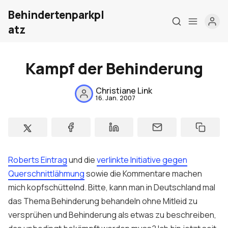
Behindertenparkpl
atz
Kampf der Behinderung
Christiane Link
16. Jan. 2007
Home
Über mich
Meine Firma
Roberts Eintrag
und die
verlinkte Initiative gegen
Querschnittlähmung
sowie die Kommentare machen
London Barrierefrei
mich kopfschüttelnd. Bitte, kann man in Deutschland mal
Kontakt
das Thema Behinderung behandeln ohne Mitleid zu
versprühen und Behinderung als etwas zu beschreiben,
Sign up