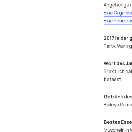
Angehörige n
Eine Organis
Eine neue zu
2017 leider 
Party. War ir
Wort des J
Brexit. Ich 
befasst.
Getränk des
Baileys Pump
Bestes Esse
Muscheln in 