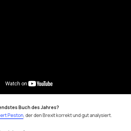
endstes Buch des Jahres?
ert Peston
, der den Brexit korrekt und gut analysiert.