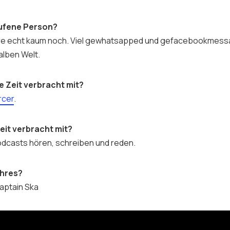
ufene Person?
ere echt kaum noch. Viel gewhatsapped und gefacebookmess
alben Welt.
e Zeit verbracht mit?
rcer
.
eit verbracht mit?
dcasts hören, schreiben und reden.
ahres?
Captain Ska