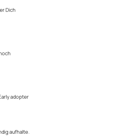
er Dich
 noch
Early adopter
dig aufhalte.