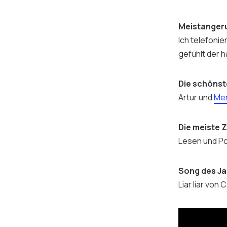
Meistanger
Ich telefoni
gefühlt der h
Die schönst
Artur und
Me
Die meiste Z
Lesen und Po
Song des J
Liar liar von 