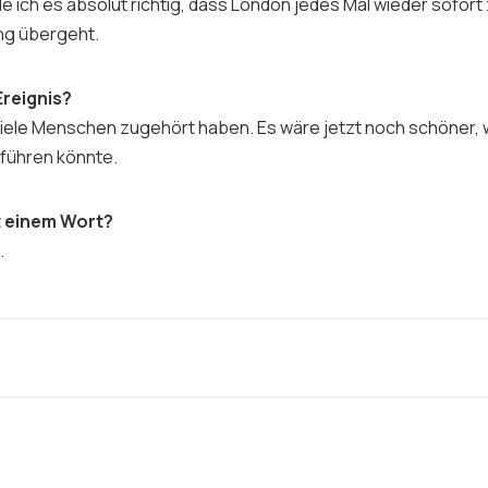
 ich es absolut richtig, dass London jedes Mal wieder sofort 
g übergeht.
Ereignis?
viele Menschen zugehört haben. Es wäre jetzt noch schöner,
führen könnte.
it einem Wort?
.