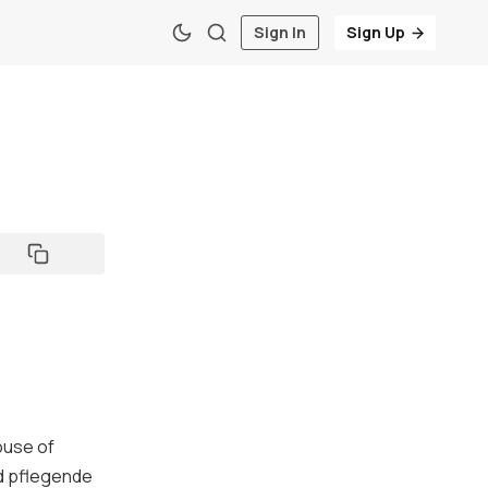
Sign In
Sign Up
7
ouse of
nd pflegende