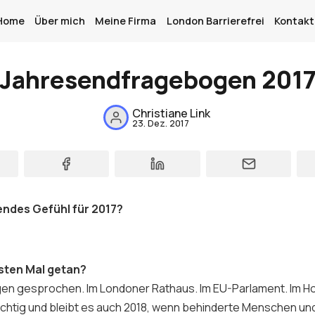
Home
Über mich
Meine Firma
London Barrierefrei
Kontakt
Jahresendfragebogen 201
Christiane Link
23. Dez. 2017
Home
Über mich
Meine Firma
endes Gefühl für 2017?
London Barrierefrei
Kontakt
rsten Mal getan?
Sign up
en gesprochen. Im Londoner Rathaus. Im EU-Parlament. Im H
ichtig und bleibt es auch 2018, wenn behinderte Menschen u