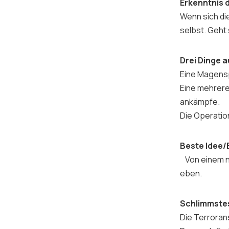
Erkenntnis 
Wenn sich di
selbst. Geht s
Drei Dinge 
Eine Magens
Eine mehrere
ankämpfe.
Die Operatio
Beste Idee/
Von einem n
eben.
Schlimmstes
Die Terrorans