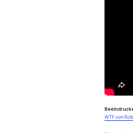
Beeindruck
WTF von Rob