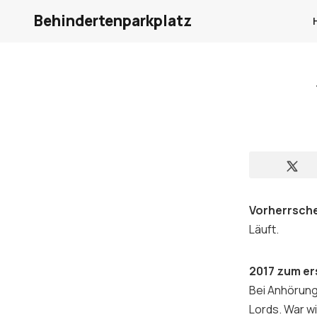
Behindertenparkplatz
Vorherrsch
Läuft.
2017 zum e
Bei Anhörung
Lords. War w