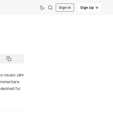
Sign In
Sign Up
es neues Jahr
 Kommentare
edenheit für