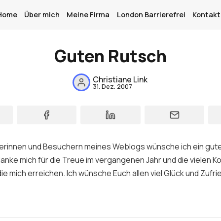
Home
Über mich
Meine Firma
London Barrierefrei
Kontakt
Guten Rutsch
Home
Christiane Link
Über mich
31. Dez. 2007
Meine Firma
London Barrierefrei
erinnen und Besuchern meines Weblogs wünsche ich ein gut
Kontakt
danke mich für die Treue im vergangenen Jahr und die vielen
Sign up
die mich erreichen. Ich wünsche Euch allen viel Glück und Zufri