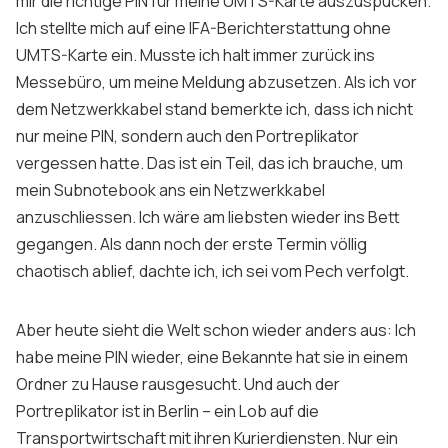
mir die richtige PIN für meine UMTS-Karte auszuspucken.
Ich stellte mich auf eine IFA-Berichterstattung ohne
UMTS-Karte ein. Musste ich halt immer zurück ins
Messebüro, um meine Meldung abzusetzen. Als ich vor
dem Netzwerkkabel stand bemerkte ich, dass ich nicht
nur meine PIN, sondern auch den Portreplikator
vergessen hatte. Das ist ein Teil, das ich brauche, um
mein Subnotebook ans ein Netzwerkkabel
anzuschliessen. Ich wäre am liebsten wieder ins Bett
gegangen. Als dann noch der erste Termin völlig
chaotisch ablief, dachte ich, ich sei vom Pech verfolgt.
Aber heute sieht die Welt schon wieder anders aus: Ich
habe meine PIN wieder, eine Bekannte hat sie in einem
Ordner zu Hause rausgesucht. Und auch der
Portreplikator ist in Berlin – ein Lob auf die
Transportwirtschaft mit ihren Kurierdiensten. Nur ein