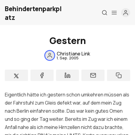
Behindertenparkpl
atz
Gestern
Home
Christiane Link
1. Sep. 2005
Über mich
Meine Firma
London Barrierefrei
Eigentlich hätte ich gestern schon umkehren müssen als
Kontakt
der Fahrstuhl zum Gleis defekt war, auf dem mein Zug
nach Berlin einfahren sollte. Das war kein gutes Omen
Sign up
und so ging der Tag weiter. Bereits im Zug war ich einem
Anfall nahe als ich meine Hirnzellen nicht dazu brachte,