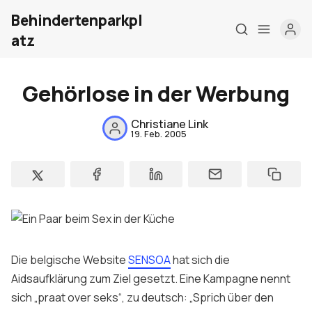
Behindertenparkpl
atz
Gehörlose in der Werbung
Home
Christiane Link
19. Feb. 2005
Über mich
Meine Firma
London Barrierefrei
Kontakt
Sign up
Die belgische
Website
SENSOA
hat sich die
Aidsaufklärung zum Ziel gesetzt. Eine Kampagne nennt
sich „praat over seks“, zu deutsch: „Sprich über den