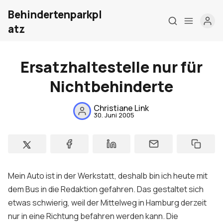
Behindertenparkpl
atz
Ersatzhaltestelle nur für
Nichtbehinderte
Home
Über mich
Christiane Link
30. Juni 2005
Meine Firma
London Barrierefrei
Kontakt
Mein Auto ist in der Werkstatt, deshalb bin ich heute mit
dem Bus in die Redaktion gefahren. Das gestaltet sich
Sign up
etwas schwierig, weil der Mittelweg in Hamburg derzeit
nur in eine Richtung befahren werden kann. Die