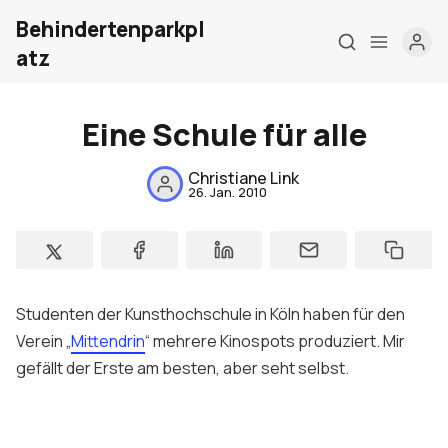
Behindertenparkpl
atz
Eine Schule für alle
Christiane Link
26. Jan. 2010
Home
Über mich
Meine Firma
Studenten der Kunsthochschule in Köln haben für den
London Barrierefrei
Verein „
Mittendrin
“ mehrere Kinospots produziert. Mir
gefällt der Erste am besten, aber seht selbst.
Kontakt
Sign up