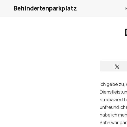
Behindertenparkplatz
Ich gebe zu,
Dienstleistu
strapaziert h
unfreundliche
habe ich mehr
Bahn war gan