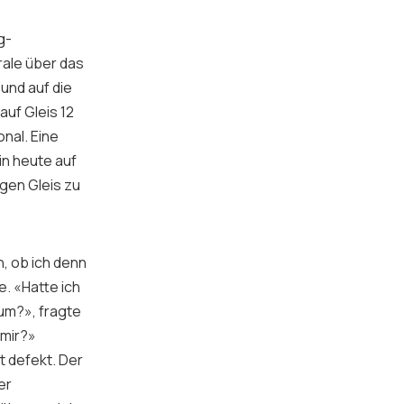
g-
rale über das
 und auf die
auf Gleis 12
nal. Eine
in heute auf
igen Gleis zu
h, ob ich denn
. «Hatte ich
um?», fragte
 mir?»
st defekt. Der
er