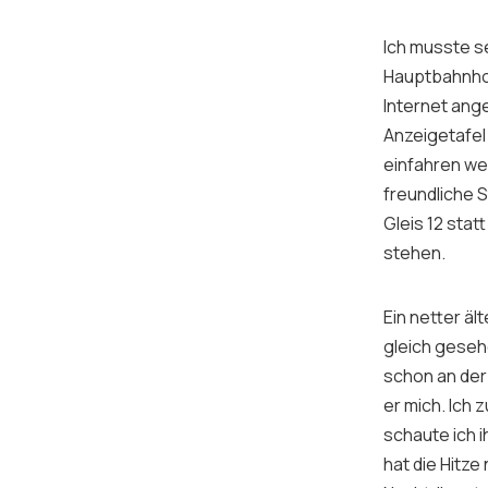
Ich musste s
Hauptbahnhof
Internet ange
Anzeigetafel 
einfahren wer
freundliche 
Gleis 12 stat
stehen.
Ein netter äl
gleich geseh
schon an der
er mich. Ich
schaute ich i
hat die Hitze