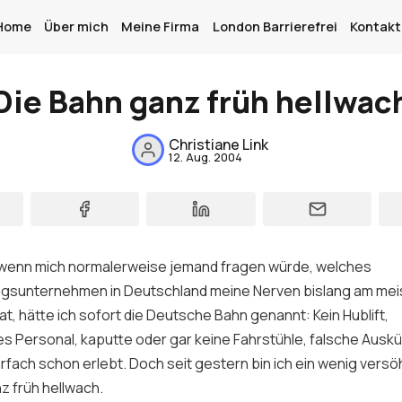
Home
Über mich
Meine Firma
London Barrierefrei
Kontakt
Die Bahn ganz früh hellwac
Home
Christiane Link
12. Aug. 2004
Über mich
Meine Firma
London Barrierefrei
 wenn mich normalerweise jemand fragen würde, welches
Kontakt
ngsunternehmen in Deutschland meine Nerven bislang am mei
at, hätte ich sofort die Deutsche Bahn genannt: Kein Hublift,
Sign up
s Personal, kaputte oder gar keine Fahrstühle, falsche Auskün
fach schon erlebt. Doch seit gestern bin ich ein wenig versö
z früh hellwach.