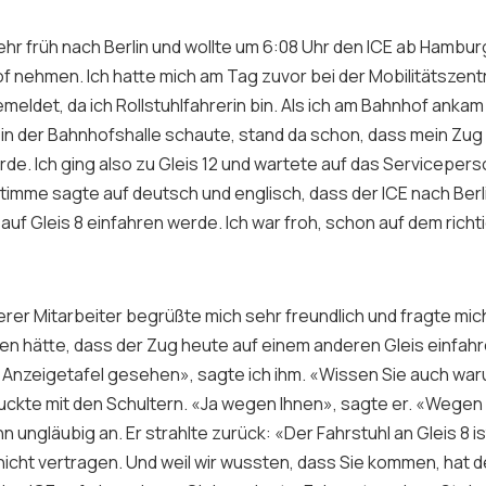
ehr früh nach Berlin und wollte um 6:08 Uhr den ICE ab Hambur
 nehmen. Ich hatte mich am Tag zuvor bei der Mobilitätszent
meldet, da ich Rollstuhlfahrerin bin. Als ich am Bahnhof ankam
in der Bahnhofshalle schaute, stand da schon, dass mein Zug 
de. Ich ging also zu Gleis 12 und wartete auf das Serviceperso
Stimme sagte auf deutsch und englisch, dass der ICE nach Berl
t auf Gleis 8 einfahren werde. Ich war froh, schon auf dem richt
terer Mitarbeiter begrüßte mich sehr freundlich und fragte mic
en hätte, dass der Zug heute auf einem anderen Gleis einfahre
 Anzeigetafel gesehen», sagte ich ihm. «Wissen Sie auch war
 zuckte mit den Schultern. «Ja wegen Ihnen», sagte er. «Wegen
hn ungläubig an. Er strahlte zurück: «Der Fahrstuhl an Gleis 8 i
 nicht vertragen. Und weil wir wussten, dass Sie kommen, hat d