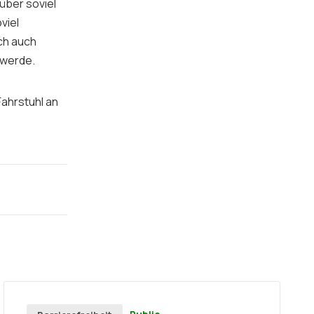
 über soviel
viel
ich auch
 werde.
Fahrstuhl an