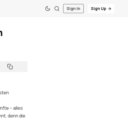
Sign In
Sign Up
h
sten
fte – alles
hnt, denn die