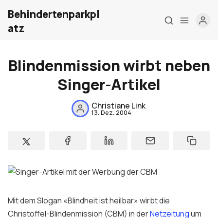
Behindertenparkpl
atz
Blindenmission wirbt neben
Singer-Artikel
Home
Christiane Link
Über mich
13. Dez. 2004
Meine Firma
London Barrierefrei
Kontakt
Sign up
Mit dem Slogan «Blindheit ist heilbar» wirbt die
Christoffel-Blindenmission (CBM) in der
Netzeitung
um