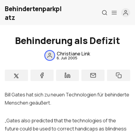
Behindertenparkpl
atz
Behinderung als Defizit
Home
Christiane Link
6. Juli 2005
Über mich
Meine Firma
London Barrierefrei
Bill Gates
hat sich zu neuen Technologien für
behinderte
Kontakt
Menschen geäußert.
Sign up
„
Gates also predicted that the technologies of the
future could be used to correct handicaps as blindness