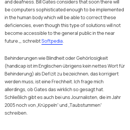
and deafness. Bill Gates considers that soon there will
be computers sophisticated enough to be implemented
in the human body which will be able to correct these
deficiencies, even though this type of solutions will not
become accessible to the general public in the near
future.
„, schreibt
Softpedia
.
Behinderungen wie
Blindheit
oder
Gehörlosigkeit
(
handicap
ist im Englischen übrigens kein nettes Wort für
Behinderung) als Defizit zu bezeichnen, das korrigiert
werden muss, ist eine Frechheit. Ich frage mich
allerdings, ob
Gates
das wirklich so gesagt hat.
Schließlich gibt es auch bei uns Journalisten, die im Jahr
2005 noch von „Krüppeln“ und „Taubstummen“
schreiben.