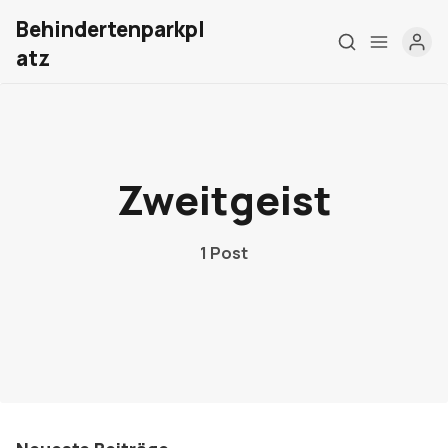
Behindertenparkpl
atz
Home
Über mich
Zweitgeist
Meine Firma
1 Post
London Barrierefrei
Kontakt
Sign up