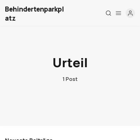
Behindertenparkpl
atz
Home
Über mich
Urteil
Meine Firma
1 Post
London Barrierefrei
Kontakt
Sign up