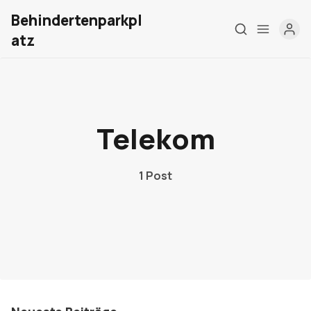
Behindertenparkpl
atz
Home
Über mich
Telekom
Meine Firma
1 Post
London Barrierefrei
Kontakt
Sign up