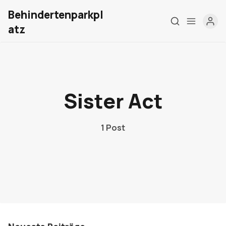
Behindertenparkpl
atz
Home
Über mich
Sister Act
Meine Firma
1 Post
London Barrierefrei
Kontakt
Sign up