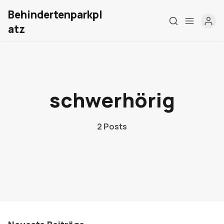
Behindertenparkpl
atz
Home
schwerhörig
Über mich
Meine Firma
2 Posts
London Barrierefrei
Kontakt
Sign up