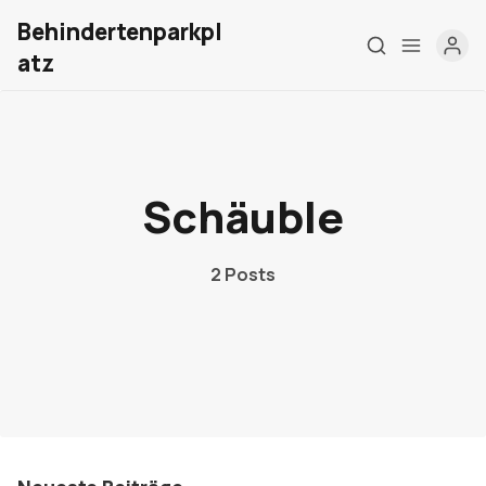
Behindertenparkpl
atz
Home
Schäuble
Über mich
Meine Firma
2 Posts
London Barrierefrei
Kontakt
Sign up