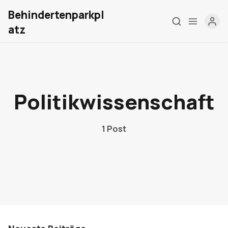
Behindertenparkpl
atz
Home
Über mich
Politikwissenschaft
Meine Firma
1 Post
London Barrierefrei
Kontakt
Sign up