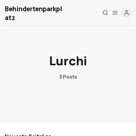
Behindertenparkpl
atz
Home
Lurchi
Über mich
Meine Firma
3 Posts
London Barrierefrei
Kontakt
Sign up