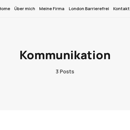
Home
Über mich
Meine Firma
London Barrierefrei
Kontakt
Home
Über mich
Kommunikation
Meine Firma
3 Posts
London Barrierefrei
Kontakt
Sign up