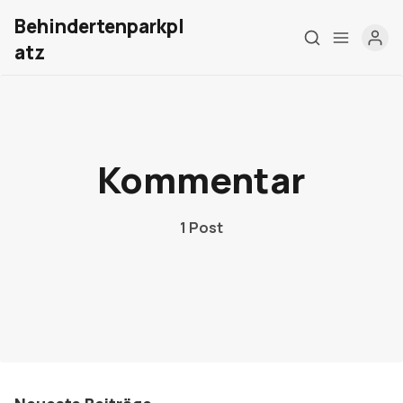
Behindertenparkpl
atz
Home
Über mich
Kommentar
Meine Firma
1 Post
London Barrierefrei
Kontakt
Sign up