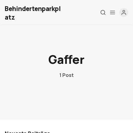
Behindertenparkpl
atz
Home
Über mich
Gaffer
Meine Firma
1 Post
London Barrierefrei
Kontakt
Sign up