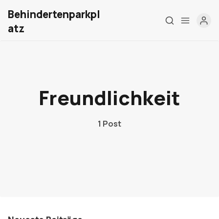
Behindertenparkpl
atz
Home
Über mich
Freundlichkeit
Meine Firma
1 Post
London Barrierefrei
Kontakt
Sign up