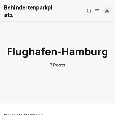
Behindertenparkpl
atz
Home
Flughafen-Hamburg
Über mich
Meine Firma
3 Posts
London Barrierefrei
Kontakt
Sign up