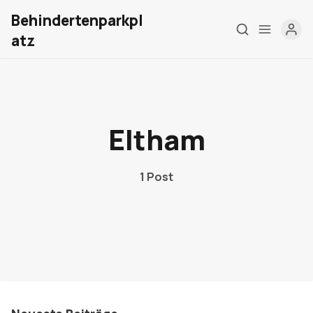
Behindertenparkpl
atz
Home
Über mich
Eltham
Meine Firma
1 Post
London Barrierefrei
Kontakt
Sign up