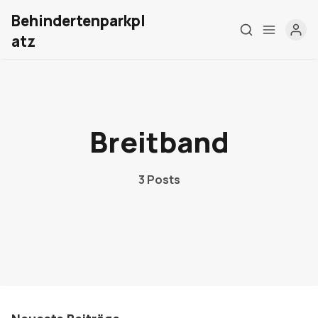
Behindertenparkpl
atz
Home
Breitband
Über mich
Meine Firma
3 Posts
London Barrierefrei
Kontakt
Sign up