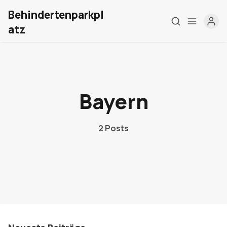
Behindertenparkpl
atz
Home
Bayern
Über mich
Meine Firma
2 Posts
London Barrierefrei
Kontakt
Sign up