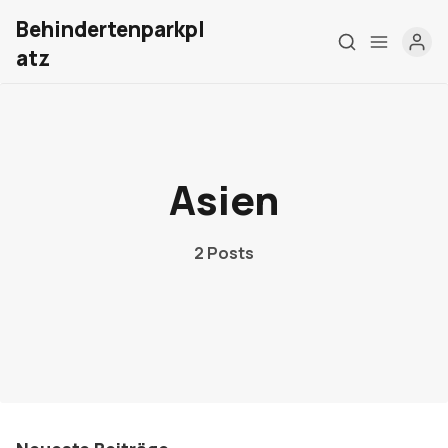
Behindertenparkpl
atz
Home
Asien
Über mich
Meine Firma
2 Posts
London Barrierefrei
Kontakt
Sign up