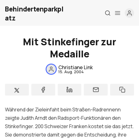
Behindertenparkpl
atz
Mit Stinkefinger zur
Home
Medaille
Über mich
Christiane Link
15. Aug. 2004
Meine Firma
London Barrierefrei
Kontakt
Während der Zieleinfaht beim Straßen-Radrennenn
Sign up
zeigte Judith Arndt den Radsport-Funktionären den
Stinkefinger. 200 Schweizer Franken kostet sie das jetzt.
Sie demonstrierte damit gegen die Entscheidung, ihre