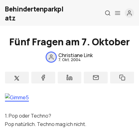
Behindertenparkpl
atz
Fünf Fragen am 7. Oktober
Home
Christiane Link
7. Okt. 2004
Über mich
Meine Firma
London Barrierefrei
Kontakt
1. Pop oder Techno?
Sign up
Pop natürlich. Techno mag ich nicht.