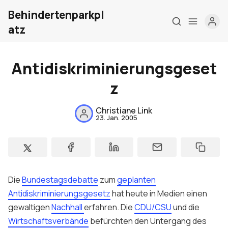
Behindertenparkpl
atz
Antidiskriminierungsgeset
z
Home
Christiane Link
Über mich
23. Jan. 2005
Meine Firma
London Barrierefrei
Kontakt
Die
Bundestagsdebatte
zum
geplanten
Antidiskriminierungsgesetz
hat heute in Medien einen
Sign up
gewaltigen
Nachhall
erfahren. Die
CDU/CSU
und die
Wirtschaftsverbände
befürchten den Untergang des