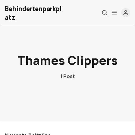
Behindertenparkpl
atz
Home
Über mich
Thames Clippers
Meine Firma
1 Post
London Barrierefrei
Kontakt
Sign up