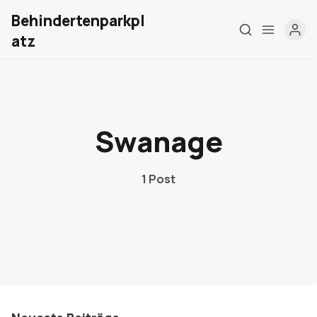
Behindertenparkpl
atz
Home
Über mich
Swanage
Meine Firma
1 Post
London Barrierefrei
Kontakt
Sign up