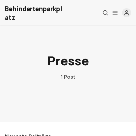
Behindertenparkpl
atz
Home
Über mich
Presse
Meine Firma
1 Post
London Barrierefrei
Kontakt
Sign up