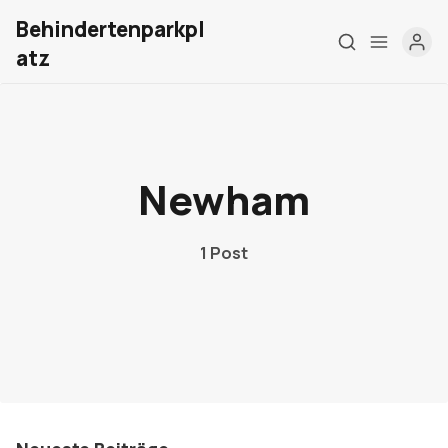
Behindertenparkpl
atz
Home
Über mich
Newham
Meine Firma
1 Post
London Barrierefrei
Kontakt
Sign up