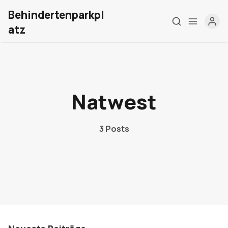
Behindertenparkpl
atz
Home
Natwest
Über mich
Meine Firma
3 Posts
London Barrierefrei
Kontakt
Sign up