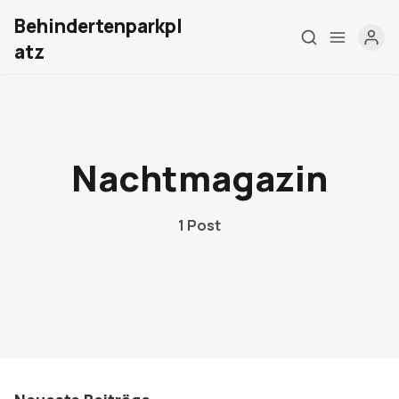
Behindertenparkpl
atz
Home
Über mich
Nachtmagazin
Meine Firma
1 Post
London Barrierefrei
Kontakt
Sign up