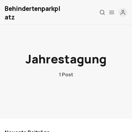
Behindertenparkpl
atz
Home
Über mich
Jahrestagung
Meine Firma
1 Post
London Barrierefrei
Kontakt
Sign up