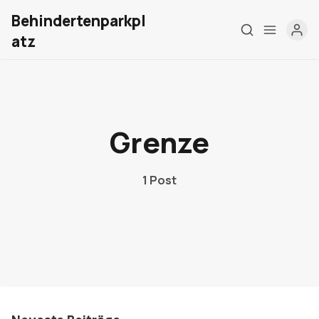
Behindertenparkpl
atz
Home
Über mich
Grenze
Meine Firma
1 Post
London Barrierefrei
Kontakt
Sign up