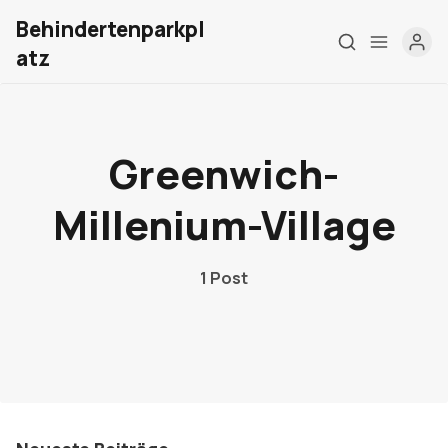
Behindertenparkpl
atz
Home
Greenwich-
Über mich
Millenium-Village
Meine Firma
London Barrierefrei
1 Post
Kontakt
Sign up