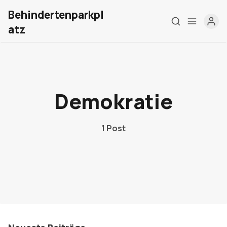
Behindertenparkpl
atz
Home
Über mich
Demokratie
Meine Firma
1 Post
London Barrierefrei
Kontakt
Sign up