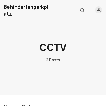
Behindertenparkpl
atz
Home
CCTV
Über mich
Meine Firma
2 Posts
London Barrierefrei
Kontakt
Sign up